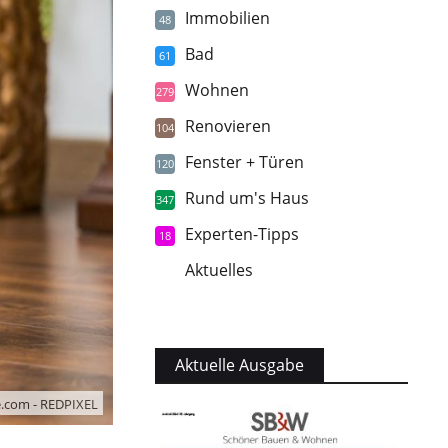
Immobilien
48
Bad
61
Wohnen
279
Renovieren
104
Fenster + Türen
120
Rund um's Haus
347
Experten-Tipps
18
Aktuelles
5
Aktuelle Ausgabe
.com - REDPIXEL