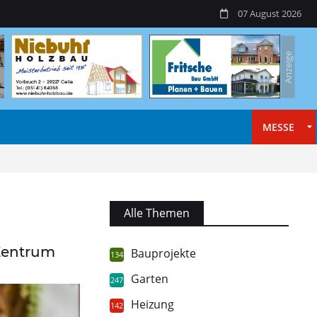
07 August 2026
MESSE
Alle Themen
-Zentrum
Bauprojekte
134
Garten
247
Heizung
142