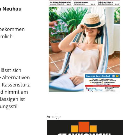
em Neubau
ns bekommen
ämlich
lässt sich
 Alternativen
 Kassensturz,
 und nimmt am
lässigen ist
ungsstil
Anzeige