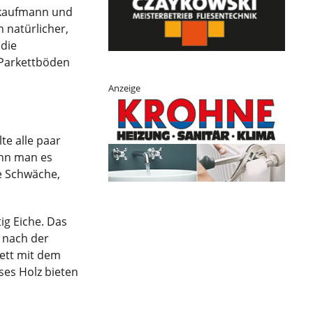
lzkaufmann und
n natürlicher,
 die
 Parkettböden
Anzeige
te alle paar
ann man es
ge Schwäche,
ig Eiche. Das
z nach der
kett mit dem
eses Holz bieten