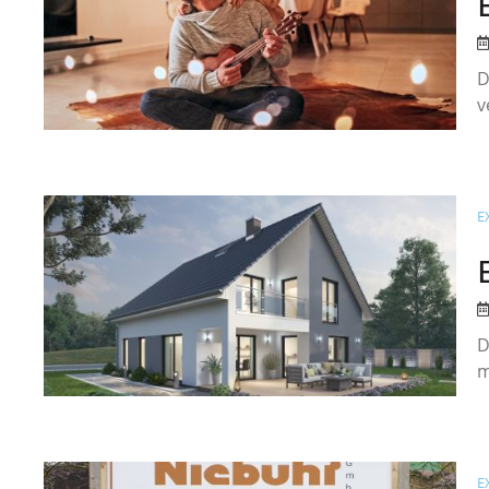
D
v
E
D
m
E