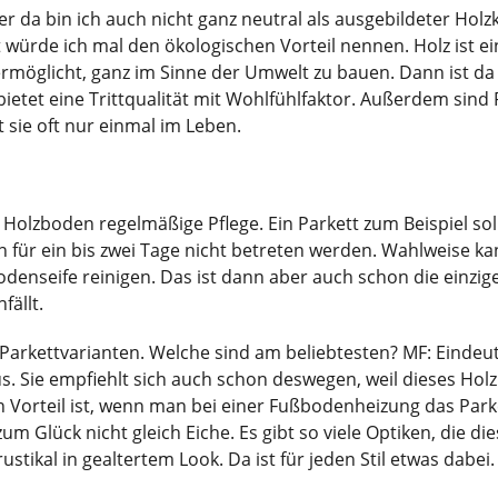
ber da bin ich auch nicht ganz neutral als ausgebildeter Ho
t würde ich mal den ökologischen Vorteil nennen. Holz ist ei
möglicht, ganz im Sinne der Umwelt zu bauen. Dann ist da
bietet eine Trittqualität mit Wohlfühlfaktor. Außerdem sind
t sie oft nur einmal im Leben.
Holzboden regelmäßige Pflege. Ein Parkett zum Beispiel soll
 für ein bis zwei Tage nicht betreten werden. Wahlweise k
odenseife reinigen. Das ist dann aber auch schon die einzi
fällt.
n Parkettvarianten. Welche sind am beliebtesten? MF: Eindeut
s. Sie empfiehlt sich auch schon deswegen, weil dieses Hol
n Vorteil ist, wenn man bei einer Fußbodenheizung das Par
 zum Glück nicht gleich Eiche. Es gibt so viele Optiken, die di
ustikal in gealtertem Look. Da ist für jeden Stil etwas dabei.