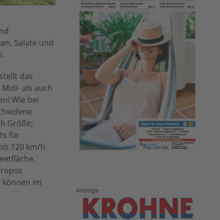
und
en, Salate und
n.
tellt das
Midi- als auch
en! Wie bei
chiedene
ch Größe;
ts für
bis 120 km/h
eetfläche,
propos
, können im
Anzeige