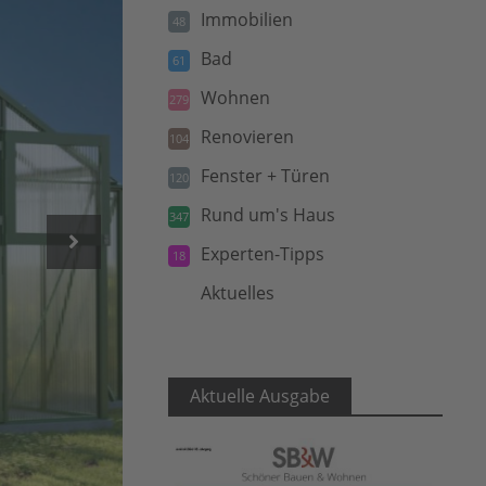
Immobilien
48
Bad
61
Wohnen
279
Renovieren
104
Fenster + Türen
120
Rund um's Haus
347
Experten-Tipps
18
Aktuelles
5
Aktuelle Ausgabe
epr/WAMA