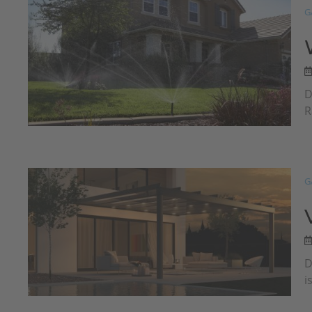
G
D
R
G
D
i