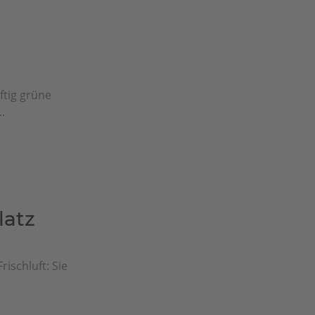
ftig grüne
.
latz
rischluft: Sie