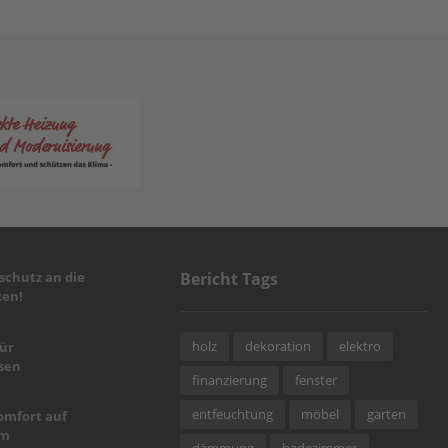
chutz an die
Bericht Tags
en!
holz
dekoration
elektro
für
sen
finanzierung
fenster
entfeuchtung
möbel
garten
omfort auf
um