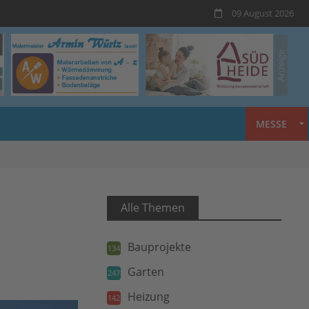
09 August 2026
MESSE
Alle Themen
Bauprojekte
134
Garten
247
Heizung
142