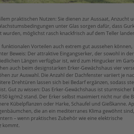
lem praktischen Nutzen: Sie dienen zur Aussaat, Anzucht 
e Wachstumsbedingungen unter Glas sorgen dafür, dass Gurk
tzt wurden, möglichst rasch knackfrisch auf dem Teller lande
 funktionalen Vorteilen auch extrem gut aussehen können, s
 Beweis: Der attraktive Eingangserker, der sowohl in der 
hiedlichen Längen verfügbar ist, wird zum Hingucker im Gart
en auch beim designstarken Erker-Gewächshaus vier vers
hen zur Auswahl. Die Anzahl der Dachfenster variiert je na
tere Drehtüren lassen sich bei Bedarf ergänzen, sodass ste
ist. Gut zu wissen: Das Erker-Gewächshaus ist sturmsicher 
150 kg/m2 stand. Der Erker selbst maximiert nicht nur die B
einere Kübelpflanzen oder Harke, Schaufel und Gießkanne. A
ngenbäumchen, die an ein mediterranes Klima gewöhnt sind
tern – wenn praktisches Zubehör wie eine elektrische
z kommt.