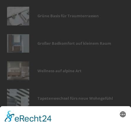
Grüne Basis für Traumterrassen
Großer Badkomfort auf kleinem Raum
Wellness auf alpine Art
Tapetenwechsel fürs neue Wohngefühl
Bericht Tags