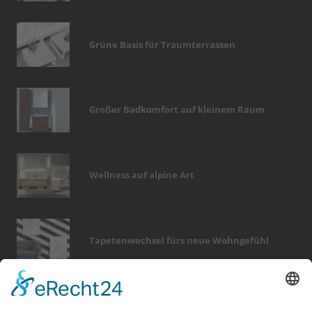
Grüne Basis für Traumterrassen
Großer Badkomfort auf kleinem Raum
Wellness auf alpine Art
Tapetenwechsel fürs neue Wohngefühl