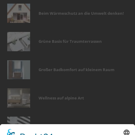
Beim Wärmeschutz an die Umwelt denken!
Grüne Basis für Traumterrassen
Großer Badkomfort auf kleinem Raum
Wellness auf alpine Art
Tapetenwechsel fürs neue Wohngefühl