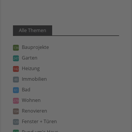
Alle Themen
Bauprojekte
134
Garten
247
Heizung
142
Immobilien
48
Bad
61
Wohnen
279
Renovieren
104
Fenster + Türen
120
Rund um's Haus