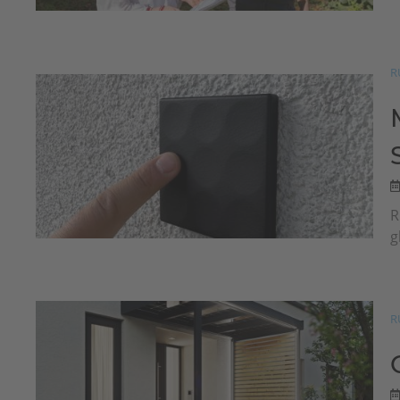
R
R
g
R