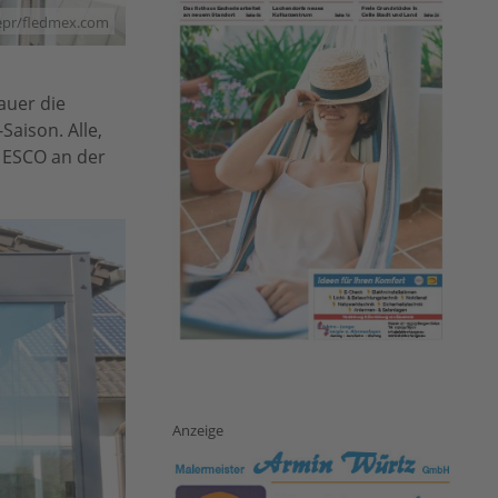
epr/fledmex.com
auer die
aison. Alle,
 ESCO an der
Anzeige