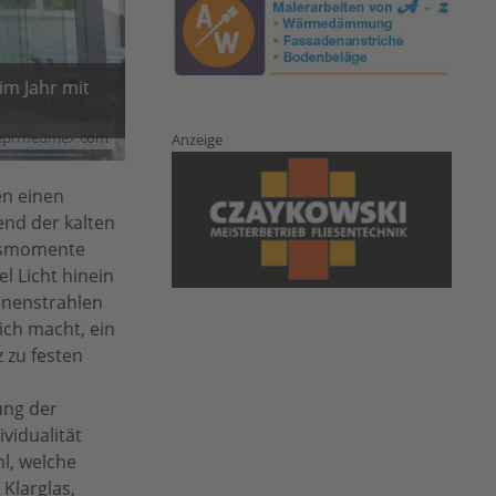
im Jahr mit
epr/fledmex.com
Anzeige
en einen
end der kalten
ngsmomente
l Licht hinein
nnenstrahlen
ch macht, ein
 zu festen
ung der
ividualität
l, welche
Klarglas,