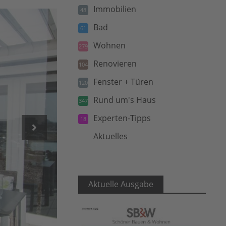
Immobilien
48
Bad
61
Wohnen
279
Renovieren
104
Fenster + Türen
120
Rund um's Haus
347
Experten-Tipps
18
Aktuelles
5
Aktuelle Ausgabe