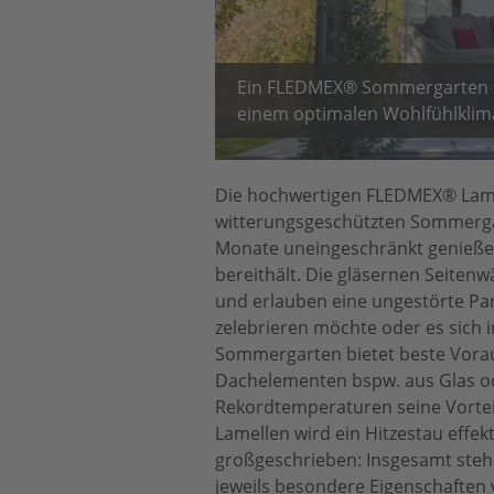
Ein FLEDMEX® Sommergarten sch
einem optimalen Wohlfühlklim
Die hochwertigen FLEDMEX® Lamel
witterungsgeschützten Sommergar
Monate uneingeschränkt genieße
bereithält. Die gläsernen Seitenw
und erlauben eine ungestörte Pa
zelebrieren möchte oder es sich
Sommergarten bietet beste Vorau
Dachelementen bspw. aus Glas od
Rekordtemperaturen seine Vorteile
Lamellen wird ein Hitzestau effekt
großgeschrieben: Insgesamt ste
jeweils besondere Eigenschaften 