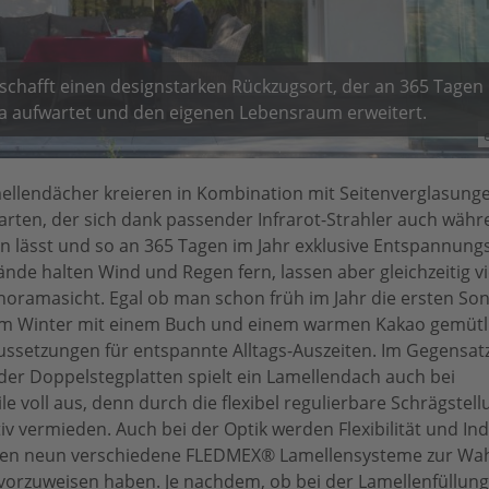
afft einen designstarken Rückzugsort, der an 365 Tagen 
a aufwartet und den eigenen Lebensraum erweitert.
lendächer kreieren in Kombination mit Seitenverglasung
ten, der sich dank passender Infrarot-Strahler auch währ
n lässt und so an 365 Tagen im Jahr exklusive Entspannu
ände halten Wind und Regen fern, lassen aber gleichzeitig vie
noramasicht. Egal ob man schon früh im Jahr die ersten So
 im Winter mit einem Buch und einem warmen Kakao gemütli
ssetzungen für entspannte Alltags-Auszeiten. Im Gegensatz
er Doppelstegplatten spielt ein Lamellendach auch bei
 voll aus, denn durch die flexibel regulierbare Schrägstell
iv vermieden. Auch bei der Optik werden Flexibilität und Ind
hen neun verschiedene FLEDMEX® Lamellensysteme zur Wah
vorzuweisen haben. Je nachdem, ob bei der Lamellenfüllung 