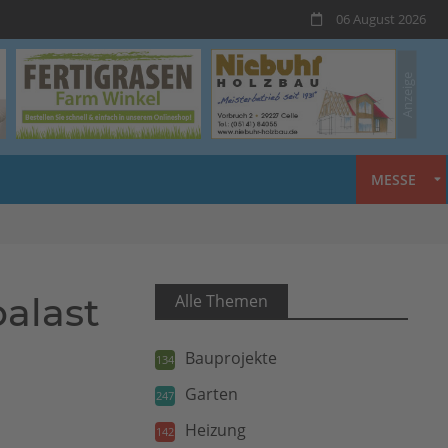
06 August 2026
MESSE
alast
Alle Themen
Bauprojekte
134
Garten
247
Heizung
142