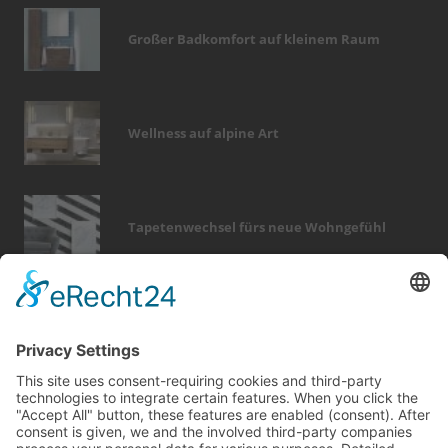
Großer Badkomfort auf kleinem Raum
Wellness auf alpine Art
Tapetenwechsel fürs neue Wohngefühl
Bericht Tags
wärme
feuer
immobilien
renovieren
wellness
dämmung
fliesen
fotovoltaik
finanzierung