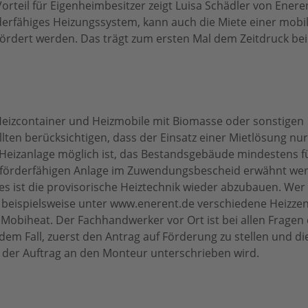
rteil für Eigenheimbesitzer zeigt Luisa Schädler von Eneren
rderfähiges Heizungssystem, kann auch die Miete einer mobi
efördert werden. Das trägt zum ersten Mal dem Zeitdruck bei
Heizcontainer und Heizmobile mit Biomasse oder sonstigen
llten berücksichtigen, dass der Einsatz einer Mietlösung nur
eizanlage möglich ist, das Bestandsgebäude mindestens fün
r förderfähigen Anlage im Zuwendungsbescheid erwähnt we
s ist die provisorische Heiztechnik wieder abzubauen. Wer 
et beispielsweise unter www.enerent.de verschiedene Heizze
Mobiheat. Der Fachhandwerker vor Ort ist bei allen Fragen 
edem Fall, zuerst den Antrag auf Förderung zu stellen und di
der Auftrag an den Monteur unterschrieben wird.