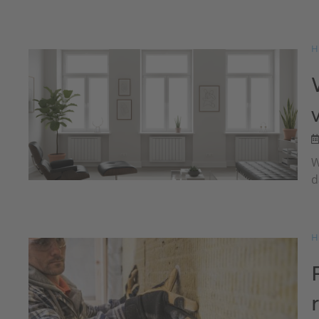
H
W
d
H