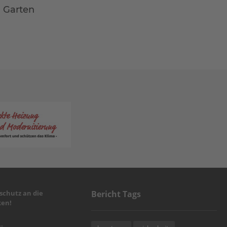
m Garten
chutz an die
Bericht Tags
en!