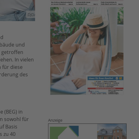
DJD/ENERENT
nd
Gebäude und
 getroffen
ehen. In vielen
 für diese
örderung des
e (BEG) in
n sowohl für
Anzeige
uf Basis
s zu 40