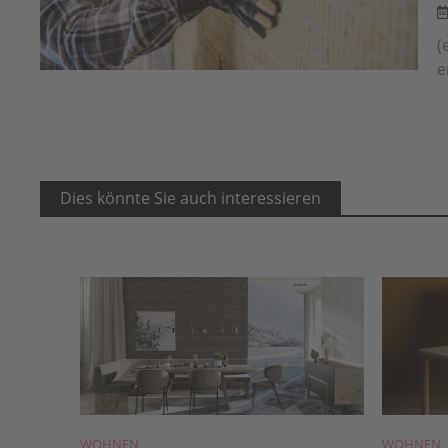
(
e
Dies könnte Sie auch interessieren
WOHNEN
WOHNEN