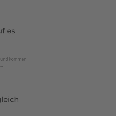
f es
n und kommen
..
leich