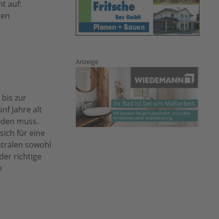
t auf:
len
Anzeige
 bis zur
f Jahre alt
rden muss.
sich für eine
ntralen sowohl
der richtige
e