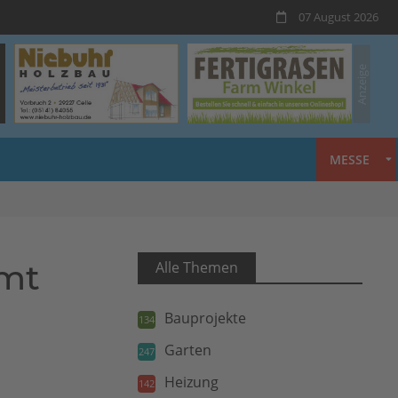
07 August 2026
MESSE
mmt
Alle Themen
Bauprojekte
134
Garten
247
Heizung
142