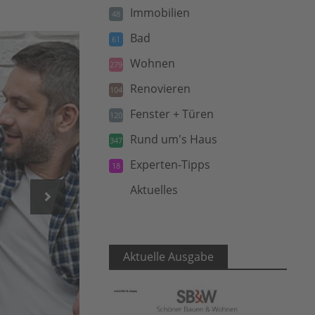
Immobilien
48
Bad
61
Wohnen
279
Renovieren
104
Fenster + Türen
120
Rund um's Haus
347
Experten-Tipps
18
Aktuelles
5
Aktuelle Ausgabe