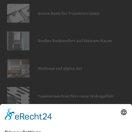
Grüne Basis für Traumterrassen
Großer Badkomfort auf kleinem Raum
Wellness auf alpine Art
Tapetenwechsel fürs neue Wohngefühl
Bericht Tags