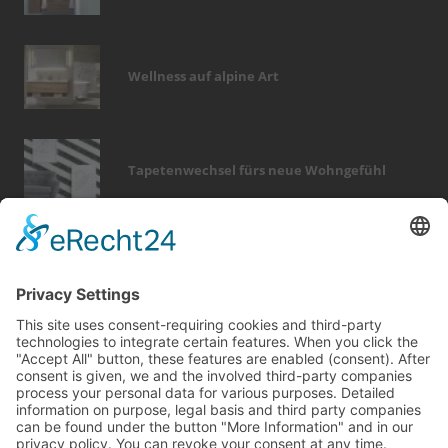
Wellness auf alpine Art
Tapetenwechsel fürs neue Wohngefühl
Bericht Tags
zaun
feuer
rund ums haus
hausbau
holz
heizung
möbel
modernisieren
dekoration
dach
wellness
fotovoltaik
dämmung
wärme
förderung
beratung
sanieren
photovoltaik