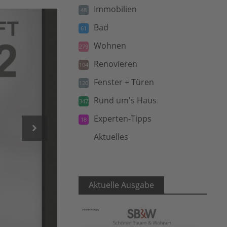
Immobilien
48
Bad
61
Wohnen
279
Renovieren
104
Fenster + Türen
120
Rund um's Haus
347
Experten-Tipps
18
Aktuelles
5
Aktuelle Ausgabe