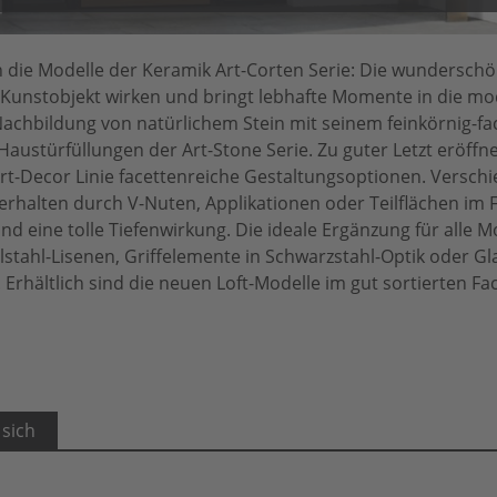
 die Modelle der Keramik Art-Corten Serie: Die wunderschö
n Kunstobjekt wirken und bringt lebhafte Momente in die m
Nachbildung von natürlichem Stein mit seinem feinkörnig-fa
austürfüllungen der Art-Stone Serie. Zu guter Letzt eröffn
rt-Decor Linie facettenreiche Gestaltungsoptionen. Versch
 erhalten durch V-Nuten, Applikationen oder Teilflächen im 
 eine tolle Tiefenwirkung. Die ideale Ergänzung für alle M
stahl-Lisenen, Griffelemente in Schwarzstahl-Optik oder G
Erhältlich sind die neuen Loft-Modelle im gut sortierten Fa
 sich