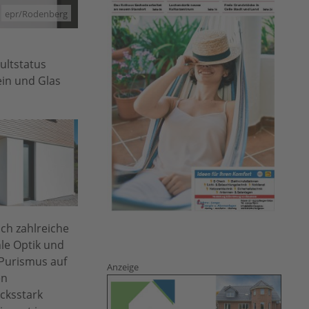
epr/Rodenberg
ultstatus
ein und Glas
ch zahlreiche
hle Optik und
t Purismus auf
Anzeige
en
cksstark