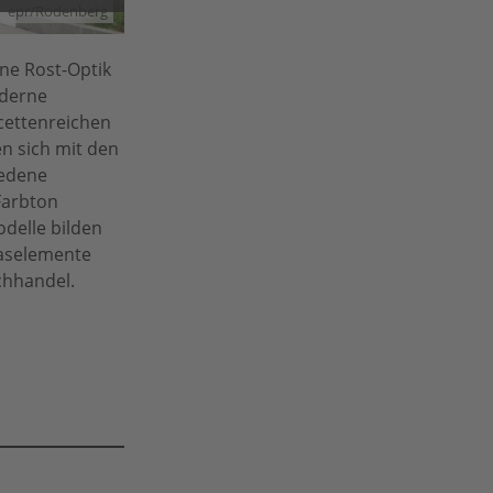
epr/Rodenberg
ne Rost-Optik
oderne
cettenreichen
en sich mit den
iedene
Farbton
odelle bilden
laselemente
chhandel.