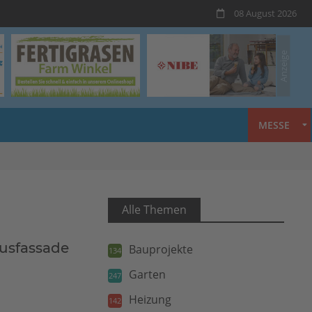
08 August 2026
MESSE
Alle Themen
ausfassade
Bauprojekte
134
Garten
247
Heizung
142