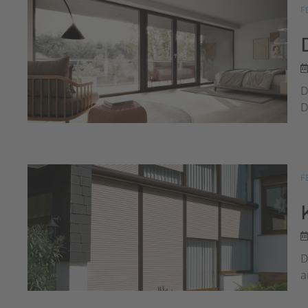
F
D
D
F
D
a