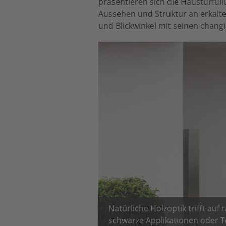
präsentieren sich die Haustürfül
Aussehen und Struktur an erkaltete
und Blickwinkel mit seinen chan
Natürliche Holzoptik trifft auf
schwarze Applikationen oder T