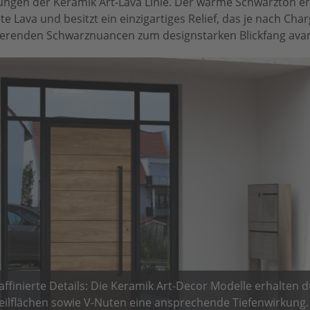
lungen der Keramik Art-Lava Linie. Der warme Schwarzton er
 Lava und besitzt ein einzigartiges Relief, das je nach Charg
gierenden Schwarznuancen zum designstarken Blickfang avan
 raffinierte Details: Die Keramik Art-Decor Modelle erhalten 
eilflächen sowie V-Nuten eine ansprechende Tiefenwirkung.