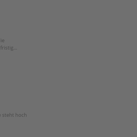
ie
istig...
e steht hoch