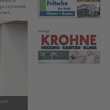
innert in
e, Lichteinfall
ciert.
Anzeige
durch