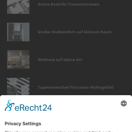
Grüne Basis für Traumterrassen
Großer Badkomfort auf kleinem Raum
Wellness auf alpine Art
Tapetenwechsel fürs neue Wohngefühl
Bericht Tags