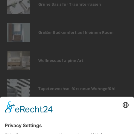
Grüne Basis für Traumterrassen
Großer Badkomfort auf kleinem Raum
Wellness auf alpine Art
Tapetenwechsel fürs neue Wohngefühl
Bericht Tags