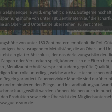
r Gefahrenquelle wird, empfiehlt die RAL Gütegemeinschaft
Bespannungshöhe von unter 180 Zentimetern auf die scharfk
ie an Ober- und Unterkante überstehen, zu verzichten.
epr/RAL Gütegemeinschaft M
nungshöhe von unter 180 Zentimetern empfiehlt die RAL Gü
fkantigen, herausragenden Metallstäbe, die an Ober- und Un
steht ein glatter Abschluss, der das Verletzungsrisiko deutli
angen oder Verstecken spielt, können sich die Eltern beru
n „Metallzauntechnik“ verspricht zudem geprüfte Qualität, 
igen Kontrolle unterliegt, welche auch alle technischen A
 Regeln garantiert. Feuerverzinkte Modelle sind darüber hi
sse und minimieren den Pflege- und Instandhaltungsaufwan
chmack ausgewählt werden können, bleiben auch in puncto
 den Produkten sowie eine Übersicht der Mitgliedsuntern
www.guetezaun.de.