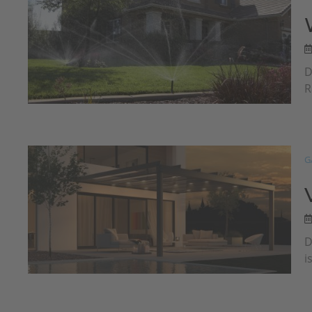
D
R
G
D
i