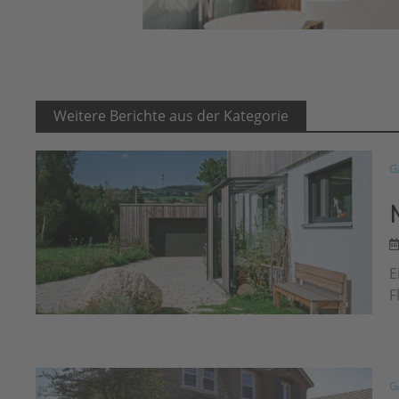
Weitere Berichte aus der Kategorie
G
E
F
G