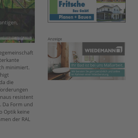
antigen,
etallzauntechnik
Anzeige
tegemeinschaft
terkante
ch minimiert.
higt
da die
nforderungen
naus resistent
d. Da Form und
 Optik keine
ehmen der RAL