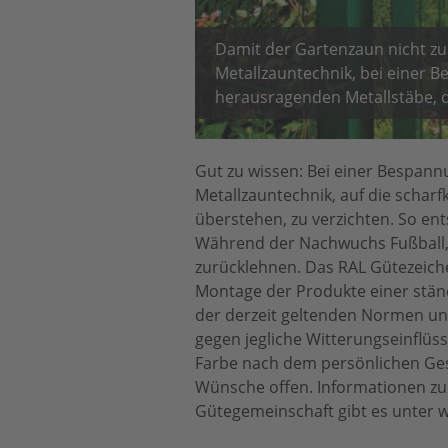
Damit der Gartenzaun nicht zu
Metallzauntechnik, bei einer 
herausragenden Metallstäbe, d
Gut zu wissen: Bei einer Bespan
Metallzauntechnik, auf die schar
überstehen, zu verzichten. So ent
Während der Nachwuchs Fußball, F
zurücklehnen. Das RAL Gütezeiche
Montage der Produkte einer ständ
der derzeit geltenden Normen und
gegen jegliche Witterungseinflü
Farbe nach dem persönlichen Ges
Wünsche offen. Informationen zu
Gütegemeinschaft gibt es unter 