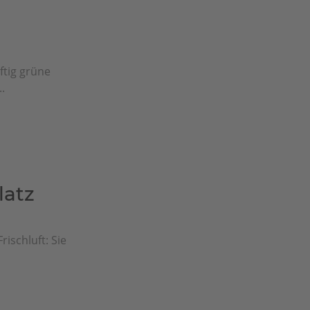
ftig grüne
.
latz
rischluft: Sie