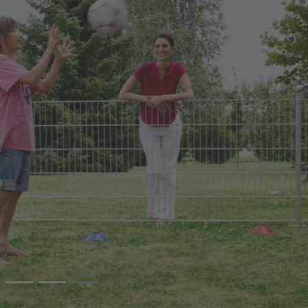
3
epr/RAL Gütegemeinschaft M