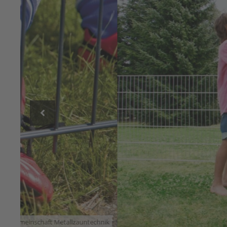
1
2
hnik