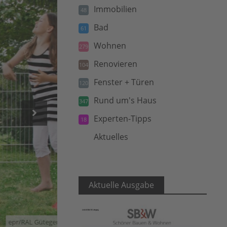
Immobilien
48
Bad
61
Wohnen
279
Renovieren
104
Fenster + Türen
120
Rund um's Haus
347
Experten-Tipps
18
Aktuelles
5
Aktuelle Ausgabe
etallzauntechnik