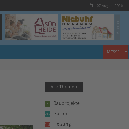
07 August 2026
MESSE
Alle Themen
Bauprojekte
134
Garten
247
Heizung
142