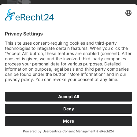
Bericht Tags
modernisieren
beratung
entfeuchtung
dach
elektro
sanieren
fenster
möbel
garten
fliesen
fußboden
dekoration
finanzierung
feuer
heizung
rund ums haus
outdoor
photovoltaik
wärme
hausbau
Kontakt
Impressum
Datenschutz
© Copyright
mvc.medien