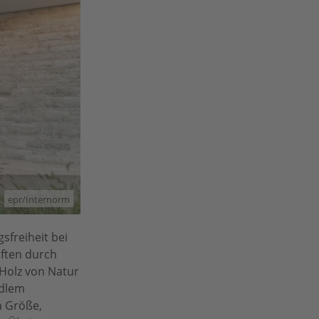
epr/Internorm
freiheit bei
aften durch
Holz von Natur
edlem
n Größe,