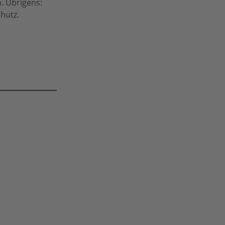
n. Übrigens:
hutz.