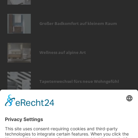
Großer Badkomfort auf kleinem Raum
Wellness auf alpine Art
Tapetenwechsel fürs neue Wohngefühl
Bericht Tags
hausbau
sicherheit
wellness
smart home