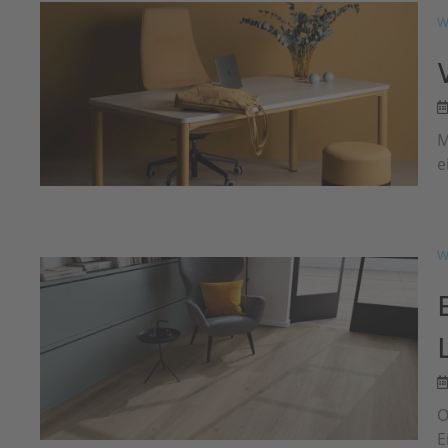
W
M
e
W
O
E