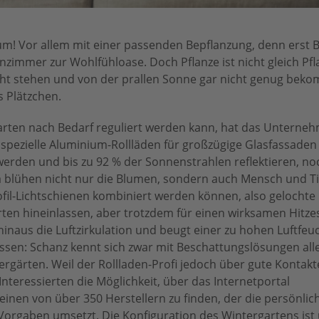
aum! Vor allem mit einer passenden Bepflanzung, denn erst 
zimmer zur Wohlfühloase. Doch Pflanze ist nicht gleich Pf
ht stehen und von der prallen Sonne gar nicht genug bek
 Plätzchen.
garten nach Bedarf reguliert werden kann, hat das Unterne
pezielle Aluminium-Rollläden für großzügige Glasfassaden e
 werden und bis zu 92 % der Sonnenstrahlen reflektieren, no
Da blühen nicht nur die Blumen, sondern auch Mensch und Ti
ofil-Lichtschienen kombiniert werden können, also gelochte 
arten hineinlassen, aber trotzdem für einen wirksamen Hitze
naus die Luftzirkulation und beugt einer zu hohen Luftfeuch
ssen: Schanz kennt sich zwar mit Beschattungslösungen alle
ergärten. Weil der Rollladen-Profi jedoch über gute Kontak
Interessierten die Möglichkeit, über das Internetportal
inen von über 350 Herstellern zu finden, der die persönlic
Vorgaben umsetzt. Die Konfiguration des Wintergartens ist