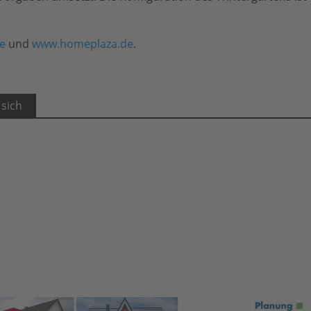
e
und
www.homeplaza.de
.
 sich