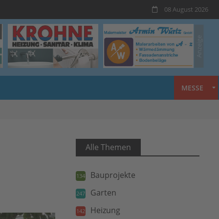
08 August 2026
MESSE
Alle Themen
Bauprojekte
134
Garten
247
Heizung
142