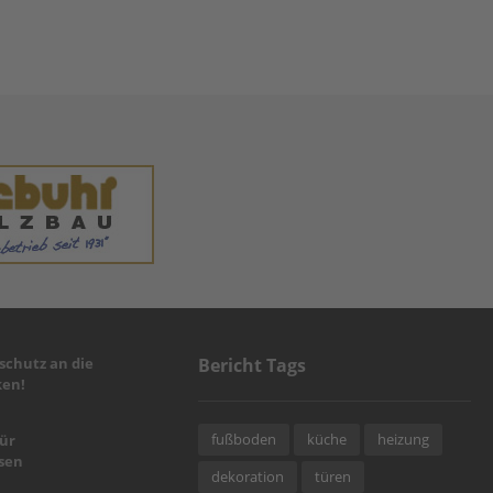
chutz an die
Bericht Tags
en!
fußboden
küche
heizung
für
sen
dekoration
türen