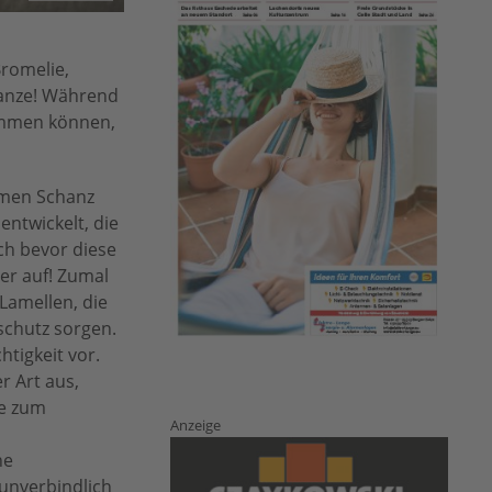
Bromelie,
lanze! Während
ommen können,
hmen Schanz
ntwickelt, die
ch bevor diese
er auf! Zumal
Lamellen, die
schutz sorgen.
tigkeit vor.
r Art aus,
te zum
Anzeige
he
 unverbindlich