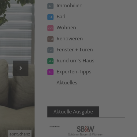
Immobilien
48
Bad
61
Wohnen
279
Renovieren
104
Fenster + Türen
120
Rund um's Haus
347
Experten-Tipps
18
Aktuelles
5
Aktuelle Ausgabe
epr/Schanz