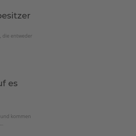
sitzer
e, die entweder
f es
n und kommen
..