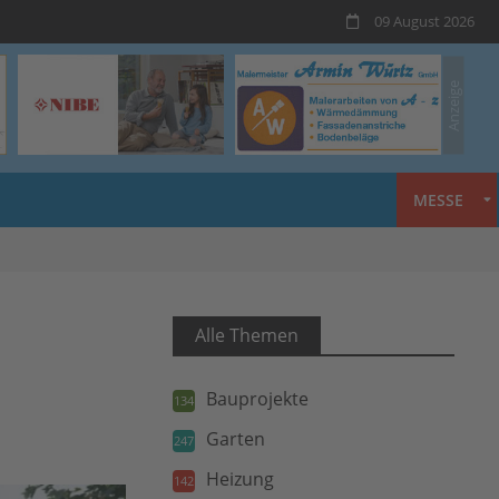
09 August 2026
MESSE
Alle Themen
Bauprojekte
134
Garten
247
Heizung
142