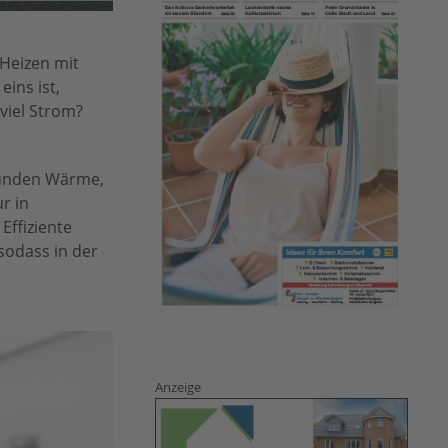
 Heizen mit
ins ist,
iel Strom?
tunden Wärme,
r in
Effiziente
sodass in der
Anzeige