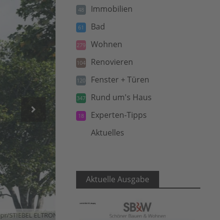
Immobilien
48
Bad
61
Wohnen
279
Renovieren
104
Fenster + Türen
120
Rund um's Haus
347
Experten-Tipps
18
Aktuelles
5
Aktuelle Ausgabe
/STIEBEL ELTRON)