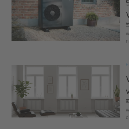
W
n
H
W
d