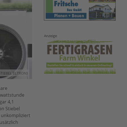
Anzeige
/STIEBEL ELTRON)
lare
owattstunde
ar 4,1
n Stiebel
d unkompliziert
usätzlich