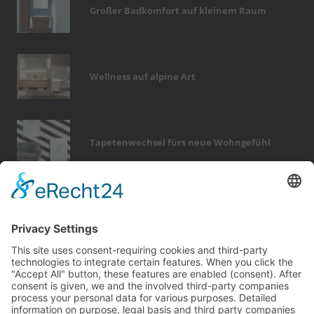
Großer Badkomfort auf kleinem Raum
Wellness auf alpine Art
Tapetenwechsel fürs neue Wohngefühl
Bericht Tags
heizung
fenster
hausbau
modernisieren
holz
badezimmer
zaun
finanzierung
sicherheit
smart home
elektro
immobilien
sanieren