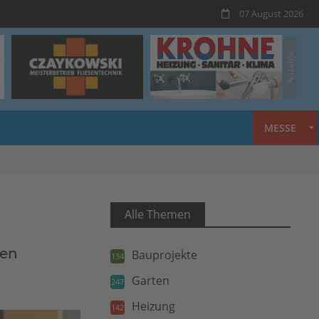
07 August 2026
MESSE
Alle Themen
ten
Bauprojekte
134
Garten
247
Heizung
142