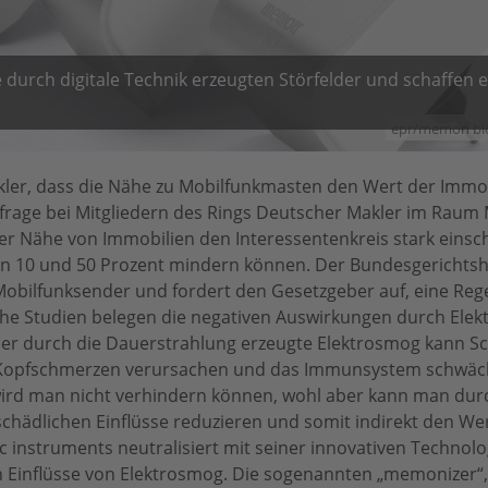
 durch digitale Technik erzeugten Störfelder und schaffen 
epr/memon bio
er, dass die Nähe zu Mobilfunkmasten den Wert der Immob
frage bei Mitgliedern des Rings Deutscher Makler im Rau
der Nähe von Immobilien den Interessentenkreis stark eins
n 10 und 50 Prozent mindern können. Der Bundesgerichtsho
Mobilfunksender und fordert den Gesetzgeber auf, eine Reg
iche Studien belegen die negativen Auswirkungen durch Ele
r durch die Dauerstrahlung erzeugte Elektrosmog kann Sc
 Kopfschmerzen verursachen und das Immunsystem schwäc
rd man nicht verhindern können, wohl aber kann man dur
schädlichen Einflüsse reduzieren und somit indirekt den We
 instruments neutralisiert mit seiner innovativen Technol
n Einflüsse von Elektrosmog. Die sogenannten „memonizer“, d