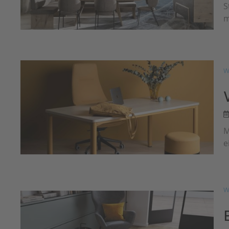
S
m
W
M
e
W