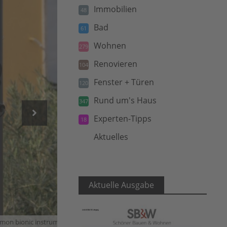
Immobilien
48
Bad
61
Wohnen
279
Renovieren
104
Fenster + Türen
120
Rund um's Haus
347
Experten-Tipps
18
Aktuelles
5
Aktuelle Ausgabe
nic instruments