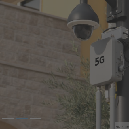
3
epr/memon bio