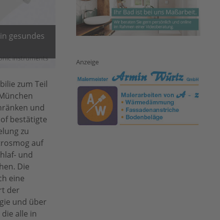
ein gesundes
nic instruments
Anzeige
ilie zum Teil
m München
chränken und
f bestätigte
elung zu
ktrosmog auf
hlaf- und
hen. Die
ch eine
rt der
ogie und über
ie alle in