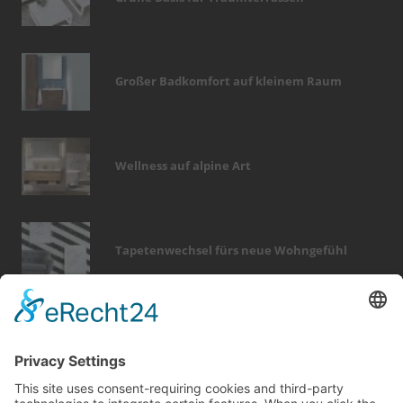
Großer Badkomfort auf kleinem Raum
Wellness auf alpine Art
Tapetenwechsel fürs neue Wohngefühl
Bericht Tags