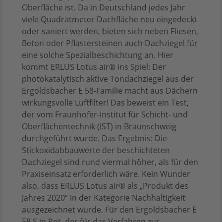
Oberfläche ist. Da in Deutschland jedes Jahr
viele Quadratmeter Dachfläche neu eingedeckt
oder saniert werden, bieten sich neben Fliesen,
Beton oder Pflastersteinen auch Dachziegel für
eine solche Spezialbeschichtung an. Hier
kommt ERLUS Lotus air® ins Spiel: Der
photokatalytisch aktive Tondachziegel aus der
Ergoldsbacher E 58-Familie macht aus Dächern
wirkungsvolle Luftfilter! Das beweist ein Test,
der vom Fraunhofer-Institut für Schicht- und
Oberflächentechnik (IST) in Braunschweig
durchgeführt wurde. Das Ergebnis: Die
Stickoxidabbauwerte der beschichteten
Dachziegel sind rund viermal höher, als für den
Praxiseinsatz erforderlich wäre. Kein Wunder
also, dass ERLUS Lotus air® als „Produkt des
Jahres 2020“ in der Kategorie Nachhaltigkeit
ausgezeichnet wurde. Für den Ergoldsbacher E
58 S in Rot, der für das Verfahren zur