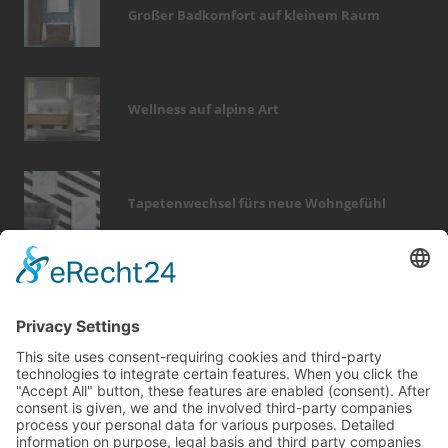
Großer Badkomfort auf kleinem Raum
Wellness auf alpine Art
Tapetenwechsel fürs neue Wohngefühl
Bericht Tags
sanieren
fotovoltaik
kamin
beratung
modernisieren
zaun
holz
rund ums haus
fußboden
hausbau
smart home
türen