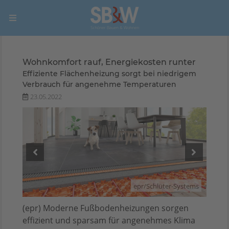
Wohnkomfort rauf, Energiekosten runter
Effiziente Flächenheizung sorgt bei niedrigem
Verbrauch für angenehme Temperaturen
23.05.2022
stems
epr/Schlüter-Systems
(epr) Moderne Fußbodenheizungen sorgen
effizient und sparsam für angenehmes Klima