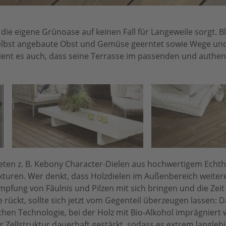
s die eigene Grünoase auf keinen Fall für Langeweile sorgt.
 selbst angebaute Obst und Gemüse geerntet sowie Wege un
erdient es auch, dass seine Terrasse im passenden und authe
ieten z. B. Kebony Character-Dielen aus hochwertigem Echth
turen. Wer denkt, dass Holzdielen im Außenbereich weitere
mpfung von Fäulnis und Pilzen mit sich bringen und die Zeit
rückt, sollte sich jetzt vom Gegenteil überzeugen lassen: D
hen Technologie, bei der Holz mit Bio-Alkohol imprägniert w
er Zellstruktur dauerhaft gestärkt, sodass es extrem langleb