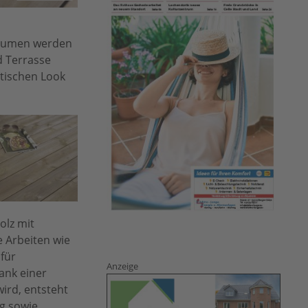
 Blumen werden
d Terrasse
ntischen Look
olz mit
 Arbeiten wie
 für
Anzeige
ank einer
ird, entsteht
ig sowie