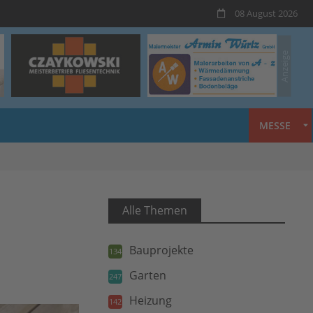
08 August 2026
MESSE
Alle Themen
Bauprojekte
134
Garten
247
Heizung
142