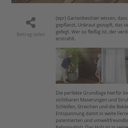
(epr) Gartenbesitzer wissen, das
gepflanzt, Unkraut gezupft, das
gefegt. Wer so fleißig ist, der v
Beitrag teilen
erstrahlt.
Die perfekte Grundlage hierfür b
sichtbaren Maserungen und Struk
Schleifen, Streichen und die Bekä
Entspannung damit in weite Ferne 
patentierten und umweltfreundlic
Kebony-Holz. Das Holz ist in sein