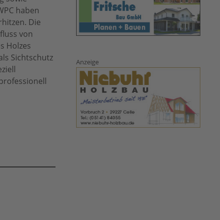
s WPC haben
rhitzen. Die
fluss von
es Holzes
als Sichtschutz
Anzeige
ziell
professionell