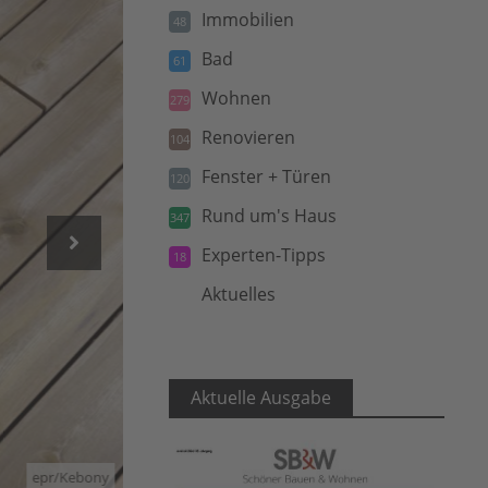
Immobilien
48
Bad
61
Wohnen
279
Renovieren
104
Fenster + Türen
120
Rund um's Haus
347
Experten-Tipps
18
Aktuelles
5
Aktuelle Ausgabe
epr/Kebony