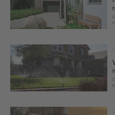
E
F
G
D
R
G