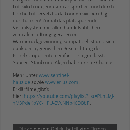
Luft wird ruck, zuck abtransportiert und durch
frische Luft ersetzt – da können wir beruhigt
durchatmen! Zumal das platzsparende
Verteilsystem mit allen handelsüblichen
zentralen Lüftungsgeräten mit
Wärmerückgewinnung kompatibel ist und sich
dank der hygienischen Beschichtung der
Einzelkomponenten einfach reinigen lässt.
Sporen, Staub und Algen haben keine Chance!
Mehr unter
www.sentinel-
haus.de
sowie
www.erlus.com
.
Erklärfilme gibt’s
hier:
https://youtube.com/playlist?list=PLnLMJ-
YM3PdeKoYC-HPU-EVvNNb46DBbP
.
Die an diesem Objekt beteiligten Firmen