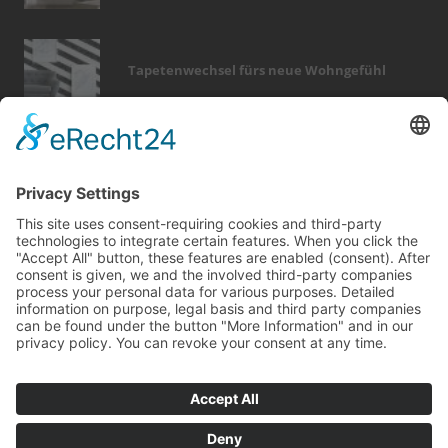
Tapetenwechsel fürs neue Wohngefühl
Bericht Tags
badezimmer
holz
heizung
outdoor
sanieren
keller
garten
wellness
photovoltaik
immobilien
förderung
entfeuchtung
modernisieren
fenster
küche
elektro
möbel
smart home
renovieren
zaun