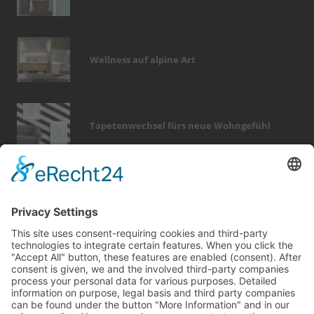
Wellness auf alpine Art
Tapetenwechsel fürs neue Wohngefühl
Bericht Tags
rund ums haus
wärme
elektro
fußboden
fotovoltaik
holz
photovoltaik
möbel
badezimmer
sanieren
modernisieren
finanzierung