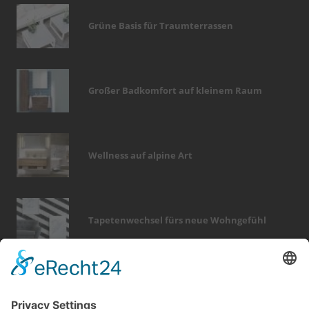
Grüne Basis für Traumterrassen
Großer Badkomfort auf kleinem Raum
Wellness auf alpine Art
Tapetenwechsel fürs neue Wohngefühl
Bericht Tags