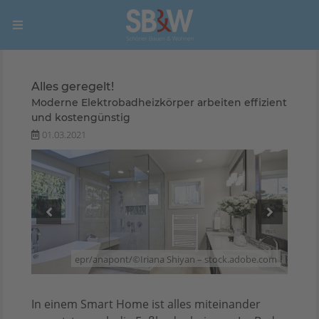
Alles geregelt!
Moderne Elektrobadheizkörper arbeiten effizient
und kostengünstig
01.03.2021
apont
epr/anapont/©Iriana Shiyan – stock.adobe.com
In einem Smart Home ist alles miteinander