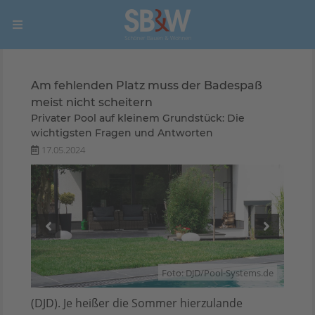
Am fehlenden Platz muss der Badespaß
meist nicht scheitern
Privater Pool auf kleinem Grundstück: Die
wichtigsten Fragen und Antworten
17.05.2024
ms.de
Foto: DJD/Pool-Systems.de
(DJD). Je heißer die Sommer hierzulande