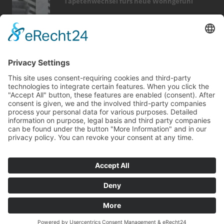
Tapetenwechsel fürs neue Wohngefühl
Bericht Tags
küche
möbel
heizung
fußboden
feuer
rund ums haus
smart home
sicherheit
finanzierung
immobilien
sanieren
hausbau
wintergarten
türen
photovoltaik
dämmung
garten
entfeuchtung
fotovoltaik
förderung
Kontakt
Impressum
Datenschutz
© Copyright
mvc.medien