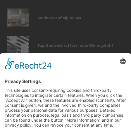
Wellness auf alpine Art
Tapetenwechsel fürs neue Wohngefühl
Bericht Tags
fotovoltaik
dekoration
heizung
wintergarten
fenster
rund ums haus
photovoltaik
holz
wärme
sicherheit
zaun
möbel
hausbau
smart home
finanzierung
fußboden
dach