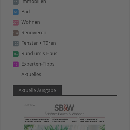
Immobilien
48
Bad
61
Wohnen
279
Renovieren
104
Fenster + Türen
120
Rund um's Haus
347
Experten-Tipps
18
Aktuelles
5
Aktuelle Ausgabe