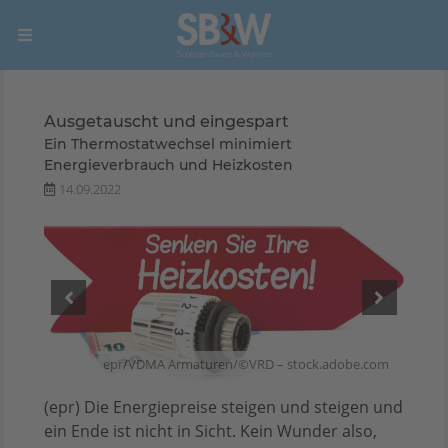
Ausgetauscht und eingespart
Ein Thermostatwechsel minimiert
Energieverbrauch und Heizkosten
14.09.2022
ign –
e.com
epr/VDMA Armaturen/©VRD – stock.adobe.com
(epr) Die Energiepreise steigen und steigen und
ein Ende ist nicht in Sicht. Kein Wunder also,