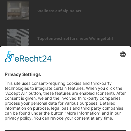
Wellness auf alpine Art
Tapetenwechsel fürs neue Wohngefühl
Bericht Tags
dach
smart home
finanzierung
fotovoltaik
beratung
fußboden
dekoration
holz
elektro
wintergarten
outdoor
heizung
sicherheit
renovieren
modernisieren
zaun
badezimmer
möbel
hausbau
dämmung