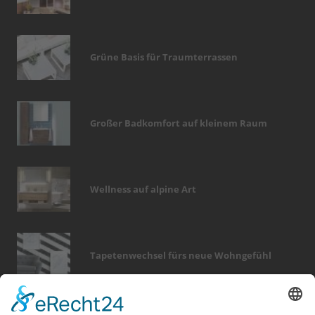
Grüne Basis für Traumterrassen
Großer Badkomfort auf kleinem Raum
Wellness auf alpine Art
Tapetenwechsel fürs neue Wohngefühl