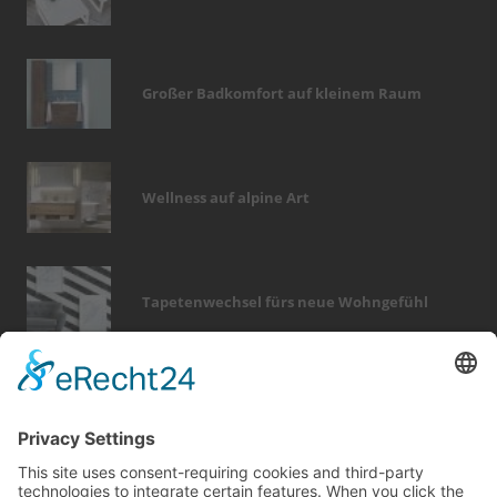
Großer Badkomfort auf kleinem Raum
Wellness auf alpine Art
Tapetenwechsel fürs neue Wohngefühl
Bericht Tags
holz
wärme
küche
fliesen
entfeuchtung