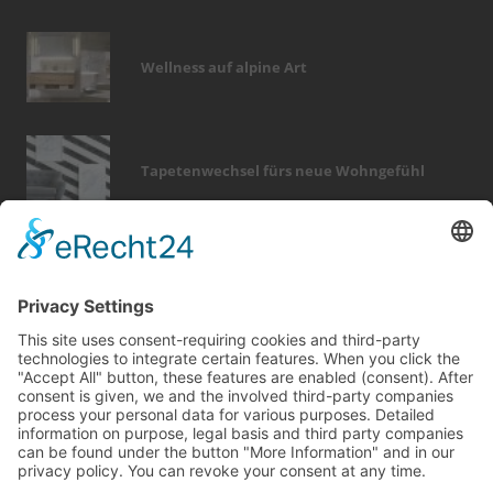
Wellness auf alpine Art
Tapetenwechsel fürs neue Wohngefühl
Bericht Tags
renovieren
keller
elektro
förderung
kamin
sicherheit
rund ums haus
zaun
outdoor
dekoration
wellness
holz
fenster
smart home
finanzierung
wintergarten
türen
entfeuchtung