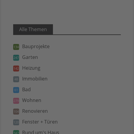
Alle Themen
Bauprojekte
134
Garten
247
Heizung
142
Immobilien
48
Bad
61
Wohnen
279
Renovieren
104
Fenster + Türen
120
Rund um's Haus
347