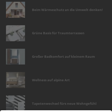
Beim Wärmeschutz an die Umwelt denken!
Grüne Basis für Traumterrassen
Großer Badkomfort auf kleinem Raum
Wellness auf alpine Art
Tapetenwechsel fürs neue Wohngefühl