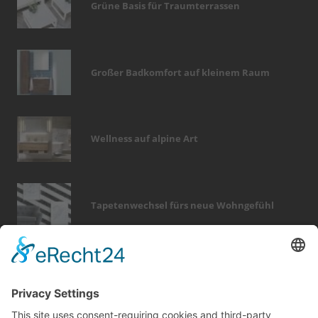
Grüne Basis für Traumterrassen
Großer Badkomfort auf kleinem Raum
Wellness auf alpine Art
Tapetenwechsel fürs neue Wohngefühl
Bericht Tags