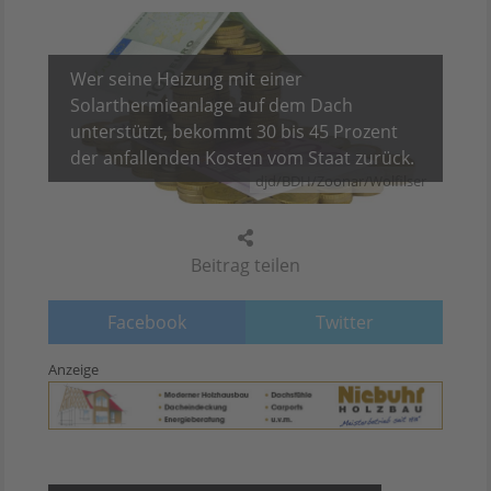
Wer seine Heizung mit einer
Solarthermieanlage auf dem Dach
unterstützt, bekommt 30 bis 45 Prozent
der anfallenden Kosten vom Staat zurück.
djd/BDH/Zoonar/Wolfilser
Beitrag teilen
Facebook
Twitter
Anzeige