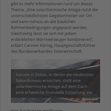
gibt es mehr Informationen rund um dieses
Thema. „Eine solarthermische Anlage nutzt die
unterschiedlichsten Gegebenheiten vor Ort
und kann nahezu an alle baulichen
Rahmenbedingungen angepasst werden.
Gleichzeitig lässt sie sich mit jedem
erdenklichen Wärmeerzeuger kombinieren“,
erklärt Carsten Körnig, Hauptgeschäftsführer
des Bundesverbandes Solarwirtschaft.
Gerade in Zeiten, in denen die Heizkosten
Rekordniveau erreichen, stellt eine
solarthermische Anlage auf dem Dach
eine erhebliche finanzielle Entlastung dar.
djd/BDH
Von Zuschüssen profitieren