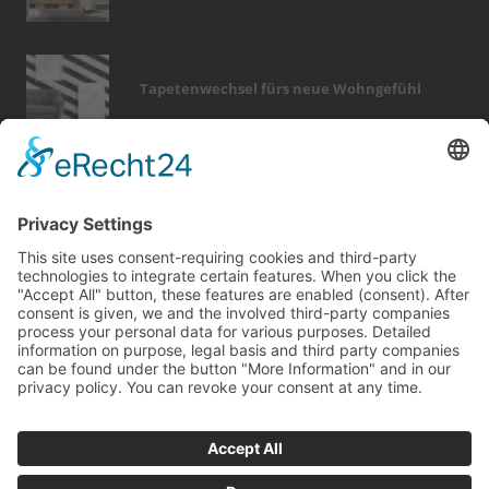
Tapetenwechsel fürs neue Wohngefühl
Bericht Tags
keller
dach
fußboden
wärme
kamin
dekoration
renovieren
türen
sanieren
entfeuchtung
modernisieren
küche
wintergarten
möbel
fotovoltaik
badezimmer
garten
dämmung
förderung
fliesen