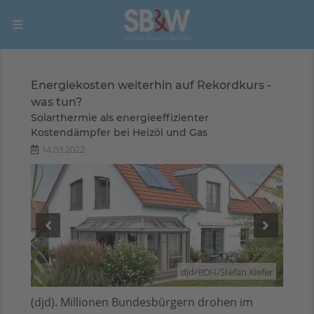
Energiekosten weiterhin auf Rekordkurs -
was tun?
Solarthermie als energieeffizienter
Kostendämpfer bei Heizöl und Gas
14.03.2022
/BDH
djd/BDH/Stefan Kiefer
(djd). Millionen Bundesbürgern drohen im