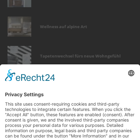
Wellness auf alpine Art
Tapetenwechsel fürs neue Wohngefühl
Bericht Tags
fotovoltaik
heizung
wellness
dekoration
entfeuchtung
hausbau
zaun
fenster
sanieren
rund ums haus
garten
dach
modernisieren