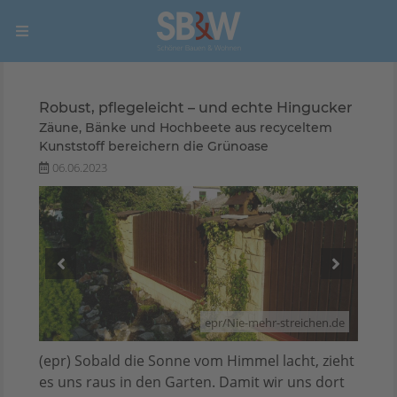
Robust, pflegeleicht – und echte Hingucker
Zäune, Bänke und Hochbeete aus recyceltem
Kunststoff bereichern die Grünoase
06.06.2023
en.de
epr/Nie-mehr-streichen.de
(epr) Sobald die Sonne vom Himmel lacht, zieht
es uns raus in den Garten. Damit wir uns dort