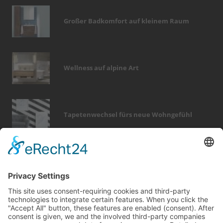
Großer Badkomfort auf kleinem Raum
Wellness auf alpine Art
Tapetenwechsel fürs neue Wohngefühl
Bericht Tags
dämmung
möbel
sanieren
fenster
photovoltaik
wärme
fußboden
kamin