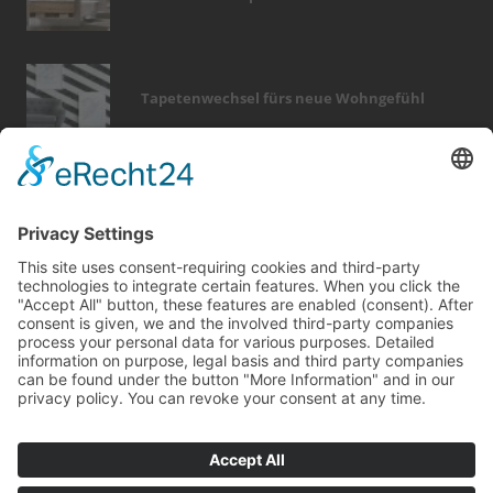
Tapetenwechsel fürs neue Wohngefühl
Bericht Tags
entfeuchtung
garten
modernisieren
wellness
förderung
fenster
photovoltaik
zaun
finanzierung
dach
sicherheit
fotovoltaik
wintergarten
smart home
küche
kamin
beratung
türen
holz
feuer