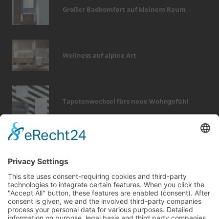
Großer Badkomfort auf kleinem Raum
Wellness auf alpine Art
Tapetenwechsel fürs neue Wohngefühl
Bericht Tags
fotovoltaik
wärme
beratung
finanzierung
keller
wellness
heizung
immobilien
rund ums haus
türen
dekoration
badezimmer