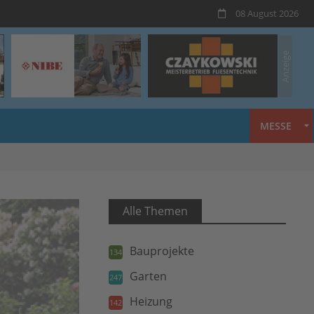
08 August 2026
MESSE
Alle Themen
Bauprojekte
134
Garten
247
Heizung
142