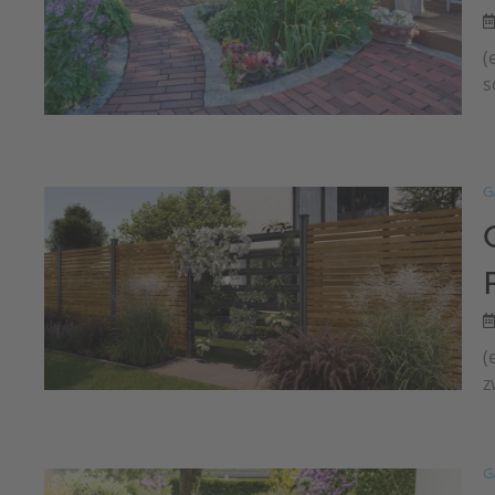
(
s
G
(
z
G