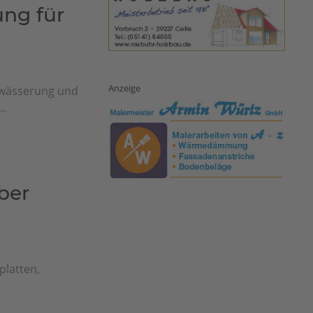
ng für
Anzeige
ewässerung und
..
ber
platten,