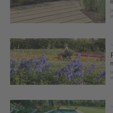
(
W
G
(
W
G