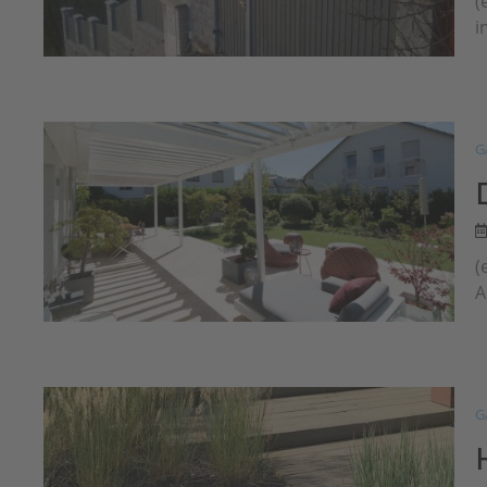
(
i
G
(
A
G