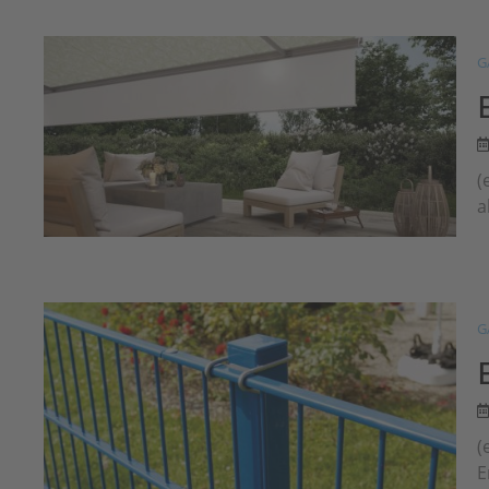
G
(
a
G
(
E