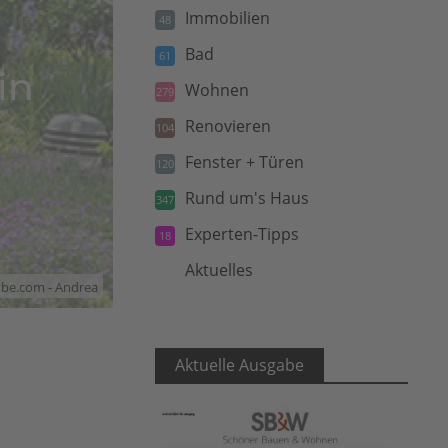
Immobilien
48
Bad
61
in
Wohnen
279
Renovieren
104
Fenster + Türen
120
Rund um's Haus
347
Experten-Tipps
18
Aktuelles
5
obe.com - Andrea
Aktuelle Ausgabe