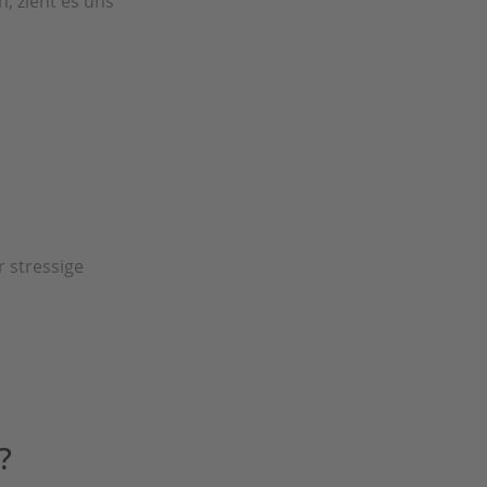
, zieht es uns
r stressige
?