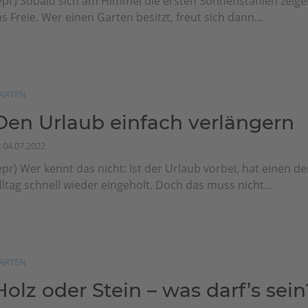
epr) Sobald sich am Himmel die ersten Sonnenstahlen zeigen
ns Freie. Wer einen Garten besitzt, freut sich dann...
ARTEN
Den Urlaub einfach verlängern
04.07.2022
epr) Wer kennt das nicht: Ist der Urlaub vorbei, hat einen de
lltag schnell wieder eingeholt. Doch das muss nicht...
ARTEN
Holz oder Stein – was darf’s sein