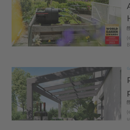
(
B
G
(
u