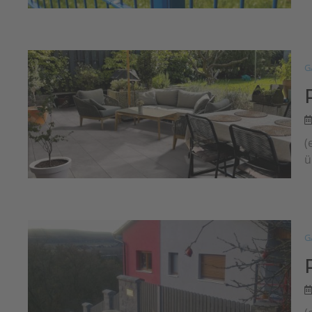
G
(
ü
G