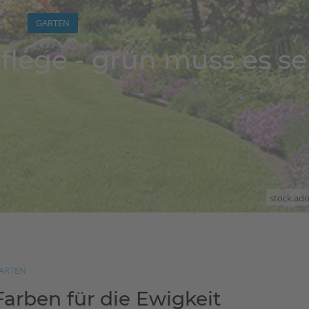
GARTEN
flege - grün muss es se
stock.ad
ARTEN
Farben für die Ewigkeit