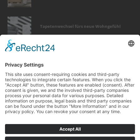
Tapetenwechsel fürs neue Wohngefühl
Bericht Tags
möbel
küche
outdoor
dekoration
wellness
sicherheit
heizung
renovieren
photovoltaik
sanieren
elektro
garten
modernisieren
fotovoltaik
beratung
entfeuchtung
wintergarten
dämmung
holz
fliesen