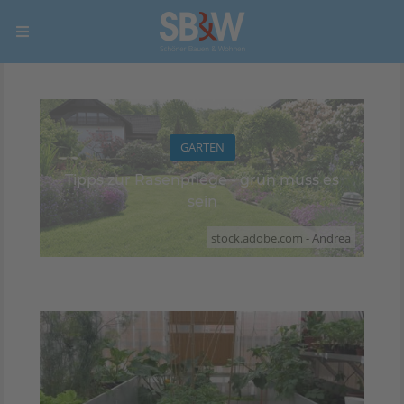
GARTEN
Tipps zur Rasenpflege - grün muss es
sein
stock.adobe.com - Andrea