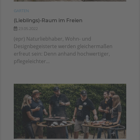
GARTEN
(Lieblings)-Raum im Freien
23.05.2022
(epr) Naturliebhaber, Wohn- und
Designbegeisterte werden gleichermaßen
erfreut sein: Denn anhand hochwertiger,
pflegeleichter...