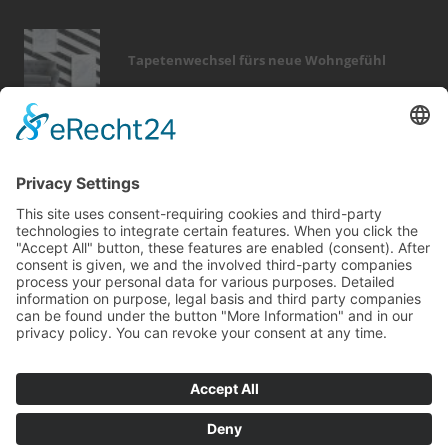
Tapetenwechsel fürs neue Wohngefühl
Bericht Tags
möbel
wellness
entfeuchtung
fenster
feuer
dämmung
fotovoltaik
hausbau
dekoration
renovieren
förderung
beratung
kamin
wintergarten
küche
holz
fliesen
badezimmer
keller
modernisieren