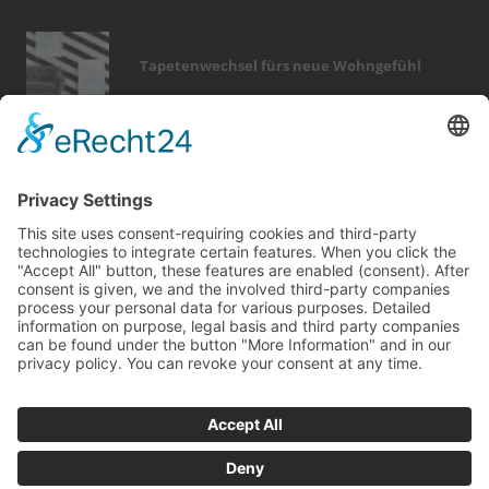
Tapetenwechsel fürs neue Wohngefühl
Bericht Tags
beratung
möbel
rund ums haus
förderung
fenster
dekoration
wärme
fotovoltaik
türen
garten
smart home
fliesen
zaun
dämmung
fußboden
heizung
modernisieren
outdoor
holz
photovoltaik