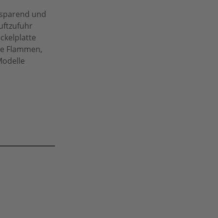
zsparend und
uftzufuhr
ckelplatte
die Flammen,
Modelle