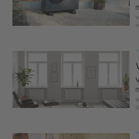
W
n
H
W
d
H