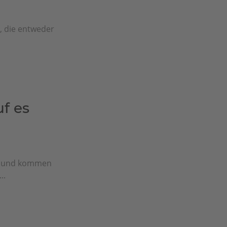
e, die entweder
f es
n und kommen
..