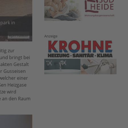
park in
epr/Tulikivi
Anzeige
tig zur
und bringt bei
akten Gestalt
er Gusseisen
welcher einer
ßen Heizgase
tze wird
ve an den Raum