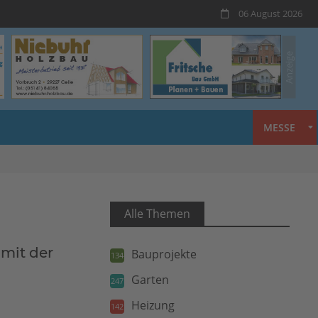
06 August 2026
MESSE
Alle Themen
 mit der
Bauprojekte
134
Garten
247
Heizung
142