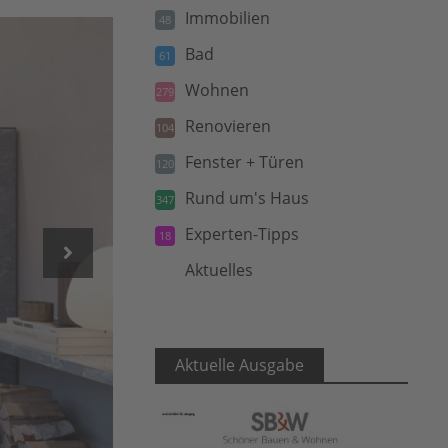
Immobilien
48
Bad
61
Wohnen
279
Renovieren
104
Fenster + Türen
120
Rund um's Haus
347
Experten-Tipps
18
Aktuelles
5
Aktuelle Ausgabe