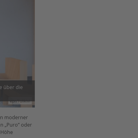
 über die
epr/Tulikivi
men moderner
on „Puro“ oder
m Höhe