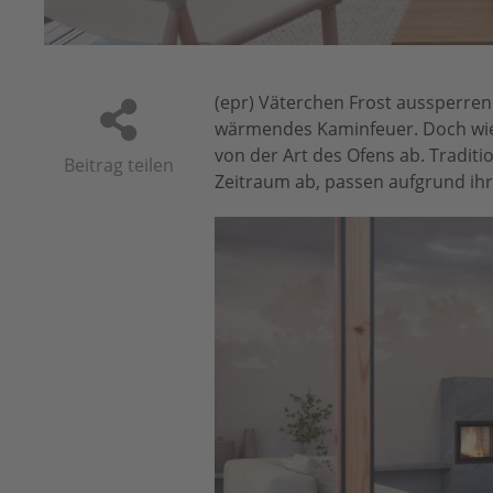
ikivi
(epr) Väterchen Frost aussperren 
wärmendes Kaminfeuer. Doch wie 
von der Art des Ofens ab. Tradit
Beitrag teilen
Zeitraum ab, passen aufgrund ih