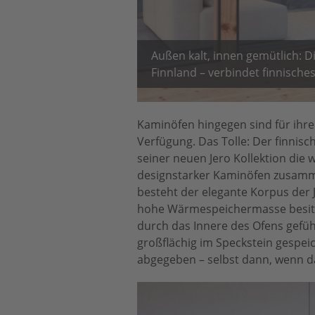
Außen kalt, innen gemütlich: D
Finnland – verbindet finnisches
Kaminöfen hingegen sind für ihre 
Verfügung. Das Tolle: Der finnisc
seiner neuen Jero Kollektion die
designstarker Kaminöfen zusamme
besteht der elegante Korpus der 
hohe Wärmespeichermasse besitzt
durch das Innere des Ofens geführ
großflächig im Speckstein gespe
abgegeben – selbst dann, wenn da