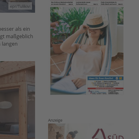
epr/Tulikivi
esser als ein
ngt maßgeblich
n langen
Anzeige