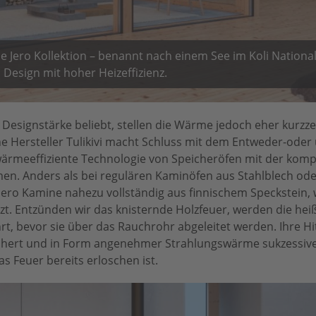
ie Jero Kollektion – benannt nach einem See im Koli National
 Design mit hoher Heizeffizienz.
Designstärke beliebt, stellen die Wärme jedoch eher kurzzei
he Hersteller Tulikivi macht Schluss mit dem Entweder-oder 
 wärmeeffiziente Technologie von Speicheröfen mit der komp
n. Anders als bei regulären Kaminöfen aus Stahlblech od
Jero Kamine nahezu vollständig aus finnischem Speckstein, 
. Entzünden wir das knisternde Holzfeuer, werden die hei
t, bevor sie über das Rauchrohr abgeleitet werden. Ihre Hi
ichert und in Form angenehmer Strahlungswärme sukzessi
s Feuer bereits erloschen ist.