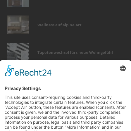
Wellness auf alpine Art
Tapetenwechsel fürs neue Wohngefühl
Bericht Tags
dämmung
fenster
entfeuchtung
wintergarten
dekoration
türen
immobilien
elektro
sicherheit
photovoltaik
feuer
garten
möbel