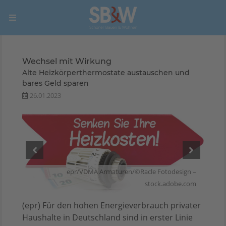
Wechsel mit Wirkung
Alte Heizkörperthermostate austauschen und
bares Geld sparen
26.01.2023
ign –
epr/VDMA Armaturen/©Racle Fotodesign –
e.com
stock.adobe.com
(epr) Für den hohen Energieverbrauch privater
Haushalte in Deutschland sind in erster Linie