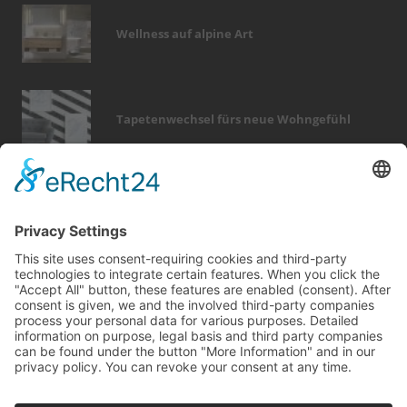
Wellness auf alpine Art
Tapetenwechsel fürs neue Wohngefühl
Bericht Tags
dämmung
förderung
keller
immobilien
elektro
türen
rund ums haus
photovoltaik
sanieren
fotovoltaik
fußboden
sicherheit
möbel
hausbau
feuer
kamin
fliesen
outdoor
fenster
wellness