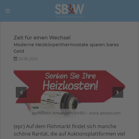
Zeit für einen Wechsel
Moderne Heizkörperthermostate sparen bares
Geld
26.06.2023
ign –
e.com
epr/VDMA Armaturen/©VRD – stock.adobe.com
(epr) Auf dem Flohmarkt findet sich manche
schöne Rarität, die auf Auktionsplattformen viel