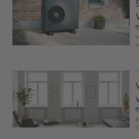
W
n
H
W
d