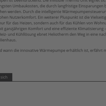
en ist beeindruckend: Die Invisible Thermo Unit eignet si
ngsten Umbaukosten, die durch langfristige Einsparungen 
ichen werden. Durch die intelligente Wärmepumpensteueru
hen Nutzerkomfort. Ein weiterer Pluspunkt ist die Vielseitig
 nur für das Heizen, sondern auch für das Kühlen von Woh
t ganzjährigen Komfort und eine effiziente Klimatisierung 
iz- und Kühllösung ebnet Heliotherm den Weg in eine nac
lienhaus.
wann die innovative Wärmepumpe erhältlich ist, erfährt 
 sich