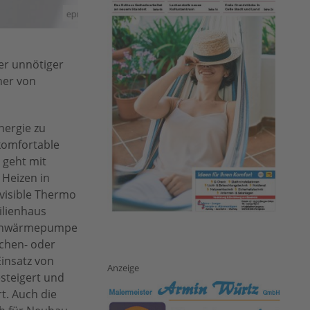
epr/Heliotherm
er unnötiger
ner von
ergie zu
 komfortable
 geht mit
 Heizen in
visible Thermo
ilienhaus
Kleinwärmepumpe
schen- oder
insatz von
Anzeige
esteigert und
t. Auch die