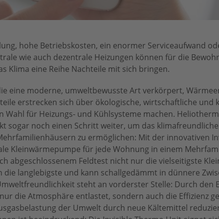
ilung, hohe Betriebskosten, ein enormer Serviceaufwand od
rale wie auch dezentrale Heizungen können für die Bewoh
s Klima eine Reihe Nachteile mit sich bringen.
ie eine moderne, umweltbewusste Art verkörpert, Wärmeen
eile erstrecken sich über ökologische, wirtschaftliche und
len Wahl für Heizungs- und Kühlsysteme machen. Heliotherm
t sogar noch einen Schritt weiter, um das klimafreundliche
ehrfamilienhäusern zu ermöglichen: Mit der innovativen In
trale Kleinwärmepumpe für jede Wohnung in einem Mehrfam
reich abgeschlossenem Feldtest nicht nur die vielseitigste 
h die langlebigste und kann schallgedämmt in dünnere Zwi
eltfreundlichkeit steht an vorderster Stelle: Durch den E
nur die Atmosphäre entlastet, sondern auch die Effizienz g
hausgasbelastung der Umwelt durch neue Kältemittel reduzier