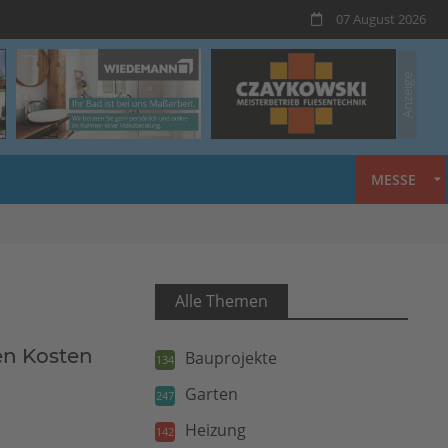
07 August 2026
MESSE
Alle Themen
en Kosten
Bauprojekte
134
Garten
247
Heizung
142