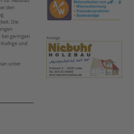
ch für Neubau
bei den
ng
keit. Die
nungen
– bei geringen
Anzeige
hhaltige und
man unter