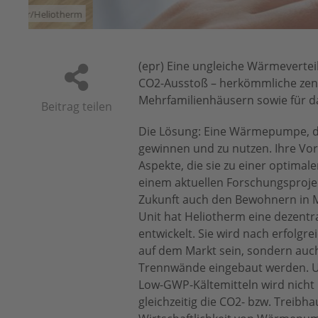
herm
(epr) Eine ungleiche Wärmeverte
CO2-Ausstoß – herkömmliche zent
Mehrfamilienhäusern sowie für da
Beitrag teilen
Die Lösung: Eine Wärmepumpe, d
gewinnen und zu nutzen. Ihre Vort
Aspekte, die sie zu einer optima
einem aktuellen Forschungsprojek
Zukunft auch den Bewohnern in M
Unit hat Heliotherm eine dezen
entwickelt. Sie wird nach erfolg
auf dem Markt sein, sondern auc
Trennwände eingebaut werden. Umw
Low-GWP-Kältemitteln wird nicht 
gleichzeitig die CO2- bzw. Treib