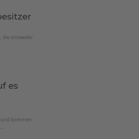
sitzer
e, die entweder
f es
n und kommen
..