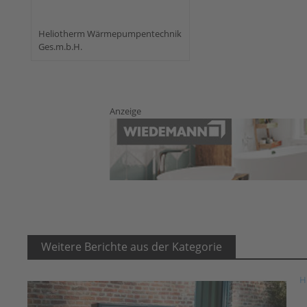
Heliotherm Wärmepumpentechnik
Ges.m.b.H.
Anzeige
Weitere Berichte aus der Kategorie
H