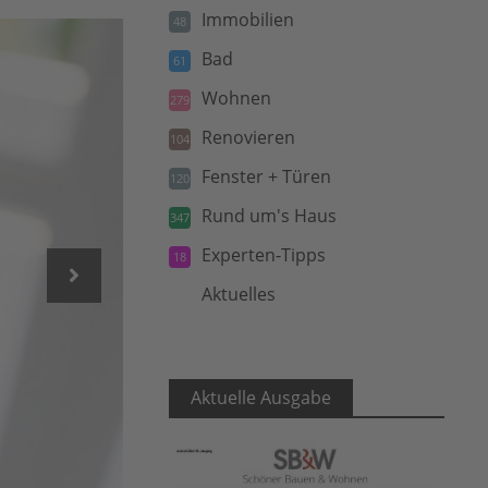
Immobilien
48
Bad
61
Wohnen
279
Renovieren
104
Fenster + Türen
120
Rund um's Haus
347
Experten-Tipps
18
Aktuelles
5
Aktuelle Ausgabe