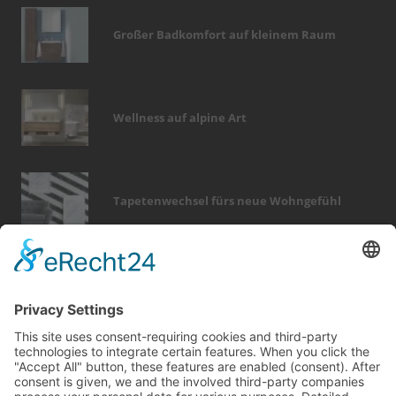
Großer Badkomfort auf kleinem Raum
Wellness auf alpine Art
Tapetenwechsel fürs neue Wohngefühl
Bericht Tags
renovieren
finanzierung
keller
heizung
fliesen
küche
garten
modernisieren
fenster
elektro