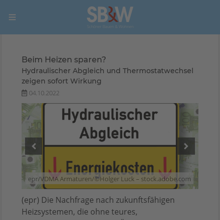
Beim Heizen sparen?
Hydraulischer Abgleich und Thermostatwechsel
zeigen sofort Wirkung
04.10.2022
e.com
epr/VDMA Armaturen/©Holger Luck – stock.adobe.com
(epr) Die Nachfrage nach zukunftsfähigen
Heizsystemen, die ohne teures,