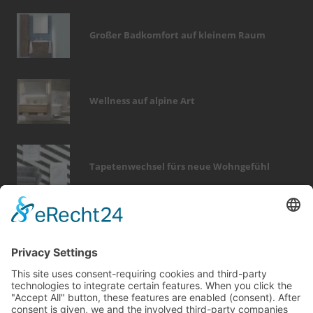
Großer Badkomfort auf kleinem Raum
Wellness auf alpine Art
Tapetenwechsel fürs neue Wohngefühl
Bericht Tags
garten
rund ums haus
fenster
küche
wintergarten
dekoration
entfeuchtung
feuer